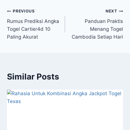
Post
PREVIOUS
NEXT
Rumus Prediksi Angka
Panduan Praktis
navigation
Togel Cartier4d 10
Menang Togel
Paling Akurat
Cambodia Setiap Hari
Similar Posts