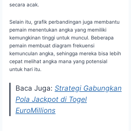
secara acak.
Selain itu, grafik perbandingan juga membantu
pemain menentukan angka yang memiliki
kemungkinan tinggi untuk muncul. Beberapa
pemain membuat diagram frekuensi
kemunculan angka, sehingga mereka bisa lebih
cepat melihat angka mana yang potensial
untuk hari itu.
Baca Juga:
Strategi Gabungkan
Pola Jackpot di Togel
EuroMillions