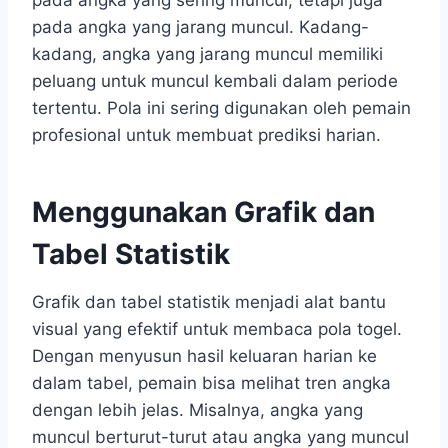
pada angka yang jarang muncul. Kadang-
kadang, angka yang jarang muncul memiliki
peluang untuk muncul kembali dalam periode
tertentu. Pola ini sering digunakan oleh pemain
profesional untuk membuat prediksi harian.
Menggunakan Grafik dan
Tabel Statistik
Grafik dan tabel statistik menjadi alat bantu
visual yang efektif untuk membaca pola togel.
Dengan menyusun hasil keluaran harian ke
dalam tabel, pemain bisa melihat tren angka
dengan lebih jelas. Misalnya, angka yang
muncul berturut-turut atau angka yang muncul