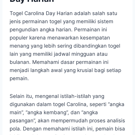
Togel Carolina Day Harian adalah salah satu
jenis permainan togel yang memiliki sistem
pengundian angka harian. Permainan ini
populer karena menawarkan kesempatan
menang yang lebih sering dibandingkan togel
lain yang memiliki jadwal mingguan atau
bulanan. Memahami dasar permainan ini
menjadi langkah awal yang krusial bagi setiap
pemain.
Selain itu, mengenal istilah-istilah yang
digunakan dalam togel Carolina, seperti “angka
main”, “angka kembang”, dan “angka
pasangan”, akan mempermudah proses analisis
pola. Dengan memahami istilah ini, pemain bisa