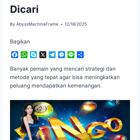
Dicari
By
AbyssMachinaFrame
12/18/2025
Bagikan
F
W
S
X
T
M
L
S
a
h
k
e
e
i
h
c
a
y
l
s
n
a
Banyak pemain yang mencari strategi dan
e
t
p
e
s
e
r
metode yang tepat agar bisa meningkatkan
b
s
e
g
e
e
peluang mendapatkan kemenangan.
o
A
r
n
o
p
a
g
k
p
m
e
r