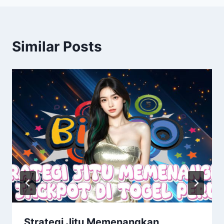
Similar Posts
Strategi Jitu Memenangkan