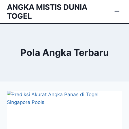
Skip
ANGKA MISTIS DUNIA
to
TOGEL
content
Pola Angka Terbaru