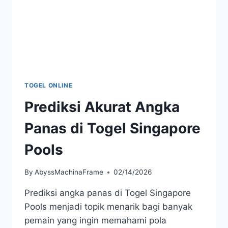
TOGEL ONLINE
Prediksi Akurat Angka
Panas di Togel Singapore
Pools
By
AbyssMachinaFrame
02/14/2026
Prediksi angka panas di Togel Singapore
Pools menjadi topik menarik bagi banyak
pemain yang ingin memahami pola