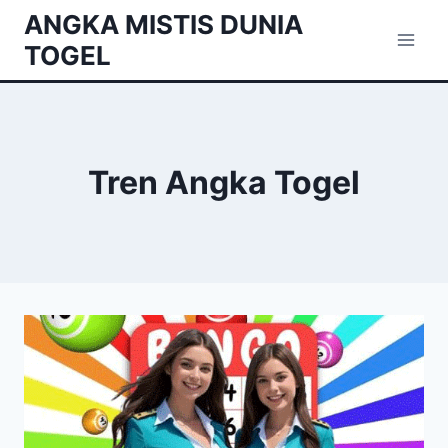
Skip
ANGKA MISTIS DUNIA
to
TOGEL
content
Tren Angka Togel